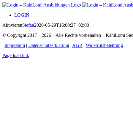
Zum
Inhalt
LOGIN
springen
Aktivieren
Stefan
2020-05-29T16:00:27+02:00
© Copyright 2017 –
2026 – Alle Rechte vorbehalten – KahiLomi Ste
|
Impressum
|
Datenschutzerklärung
|
AGB
|
Widerrufsbelehrung
Page load link