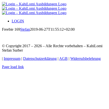
Zum
Inhalt
springen
LOGIN
Freebie 169
Stefan
2019-06-27T11:55:12+02:00
© Copyright 2017 –
2026 – Alle Rechte vorbehalten – KahiLomi
Stefan Surber
|
Impressum
|
Datenschutzerklärung
|
AGB
|
Widerrufsbelehrung
Page load link