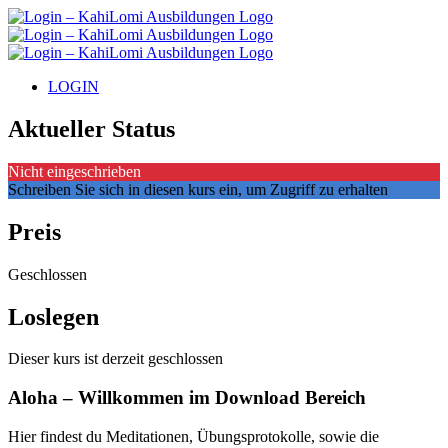
Zum
Inhalt
springen
LOGIN
Aktueller Status
Nicht eingeschrieben
Schreiben Sie sich in diesen kurs ein, um Zugriff zu erhalten
Preis
Geschlossen
Loslegen
Dieser kurs ist derzeit geschlossen
Aloha – Willkommen im Download Bereich
Hier findest du Meditationen, Übungsprotokolle, sowie die