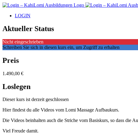
Zum
Inhalt
LOGIN
springen
Aktueller Status
Nicht eingeschrieben
Schreiben Sie sich in diesen kurs ein, um Zugriff zu erhalten
Preis
1.490,00 €
Loslegen
Dieser kurs ist derzeit geschlossen
Hier findest du alle Videos vom Lomi Massage Aufbaukurs.
Die Videos beinhalten auch die Striche vom Basiskurs, so dass die Au
Viel Freude damit.