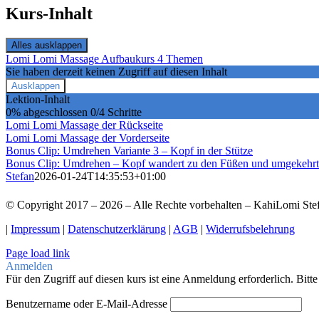
Kurs-Inhalt
Alles ausklappen
Lektionen
Lomi Lomi Massage Aufbaukurs
4 Themen
Sie haben derzeit keinen Zugriff auf diesen Inhalt
Ausklappen
Lomi
Lektion-Inhalt
Lomi
0% abgeschlossen
0/4 Schritte
Massage
Lomi Lomi Massage der Rückseite
Aufbaukurs
Lomi Lomi Massage der Vorderseite
Bonus Clip: Umdrehen Variante 3 – Kopf in der Stütze
Bonus Clip: Umdrehen – Kopf wandert zu den Füßen und umgekehrt
Stefan
2026-01-24T14:35:53+01:00
© Copyright 2017 –
2026 – Alle Rechte vorbehalten – KahiLomi Ste
|
Impressum
|
Datenschutzerklärung
|
AGB
|
Widerrufsbelehrung
Page load link
Anmelden
Für den Zugriff auf diesen kurs ist eine Anmeldung erforderlich. Bitt
Benutzername oder E-Mail-Adresse